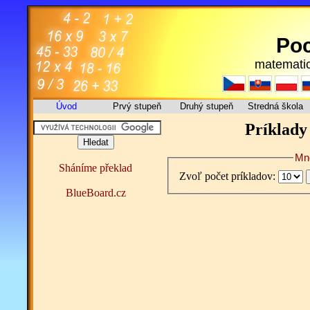
Poc
matematic
Úvod
Prvý stupeň
Druhý stupeň
Stredná škola
Príklady 
Mno
Sháníme překlad
Zvoľ počet príkladov:
BlueBoard.cz