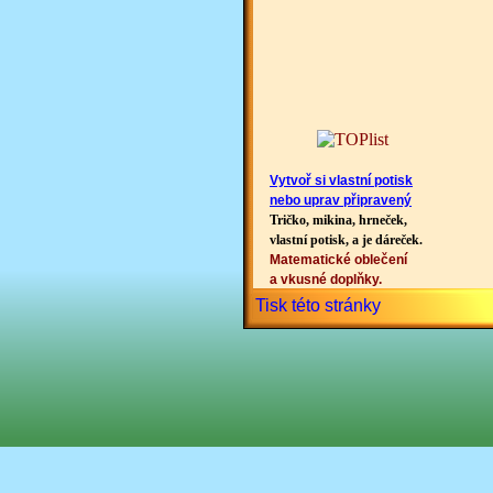
Vytvoř si vlastní potisk
nebo uprav připravený
Tričko, mikina, hrneček,
vlastní potisk, a je dáreček.
Matematické oblečení
a vkusné doplňky.
Tisk této stránky