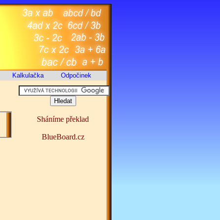
Kalkulačka
Odpočinek
Sháníme překlad
BlueBoard.cz