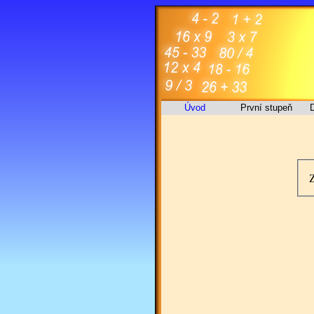
Úvod
První stupeň
D
Z