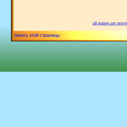
all games are prov
печать этой страницы