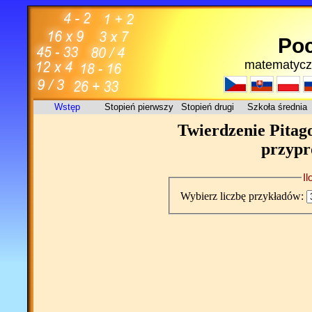
Poc
matematycz
Wstęp
Stopień pierwszy
Stopień drugi
Szkoła średnia
Twierdzenie Pitago
przypr
I
Wybierz liczbę przykładów: