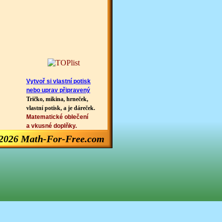
Vytvoř si vlastní potisk
nebo uprav připravený
Tričko, mikina, hrneček,
vlastní potisk, a je dáreček.
Matematické oblečení
a vkusné doplňky.
2026 Math-For-Free.com