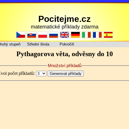
Pocitejme.cz
matematické příklady zdarma
ruhý stupeň
Střední škola
Pokročilí
Pythagorova věta, odvěsny do 10
Množství příkladů
vol počet příkladů: