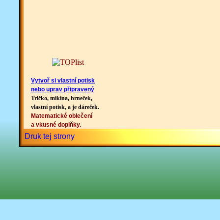
Vytvoř si vlastní potisk
nebo uprav připravený
Tričko, mikina, hrneček,
vlastní potisk, a je dáreček.
Matematické oblečení
a vkusné doplňky.
Druk tej strony