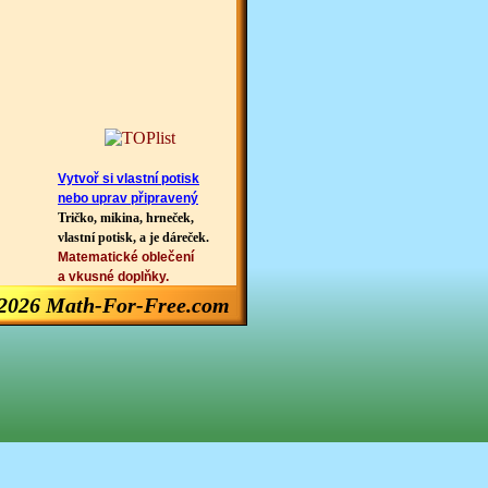
Vytvoř si vlastní potisk
nebo uprav připravený
Tričko, mikina, hrneček,
vlastní potisk, a je dáreček.
Matematické oblečení
a vkusné doplňky.
2026 Math-For-Free.com