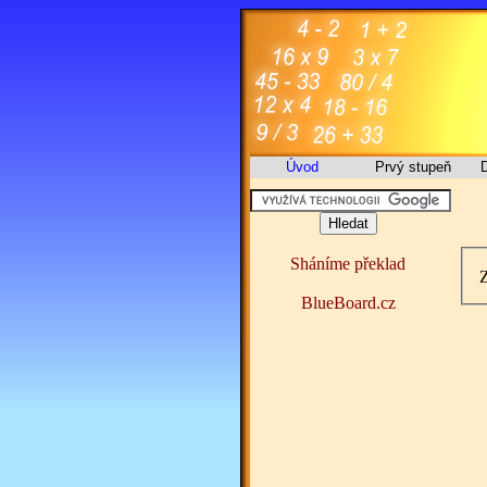
Úvod
Prvý stupeň
D
Sháníme překlad
Z
BlueBoard.cz