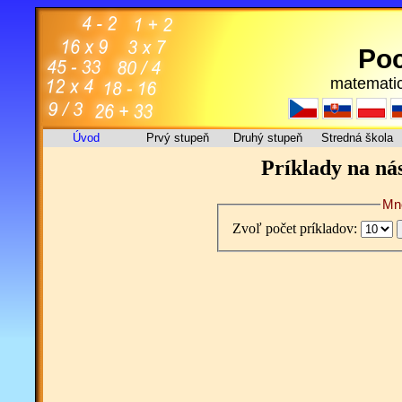
Poc
matematic
Úvod
Prvý stupeň
Druhý stupeň
Stredná škola
Príklady na ná
Mno
Zvoľ počet príkladov: