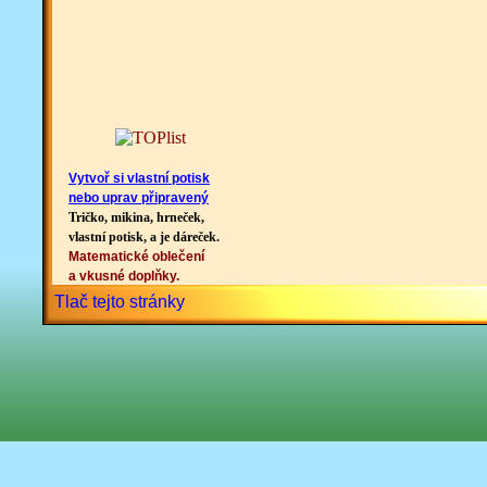
Vytvoř si vlastní potisk
nebo uprav připravený
Tričko, mikina, hrneček,
vlastní potisk, a je dáreček.
Matematické oblečení
a vkusné doplňky.
Tlač tejto stránky