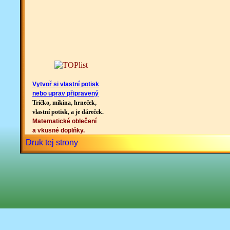
Vytvoř si vlastní potisk
nebo uprav připravený
Tričko, mikina, hrneček,
vlastní potisk, a je dáreček.
Matematické oblečení
a vkusné doplňky.
Druk tej strony