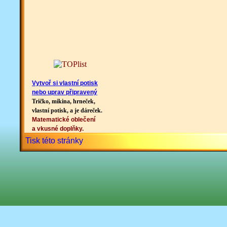
Vytvoř si vlastní potisk
nebo uprav připravený
Tričko, mikina, hrneček,
vlastní potisk, a je dáreček.
Matematické oblečení
a vkusné doplňky.
Tisk této stránky