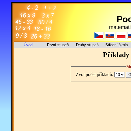
Poc
matemati
Úvod
První stupeň
Druhý stupeň
Střední škola
Příklady 
Mn
Zvol počet příkladů: