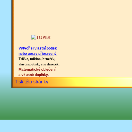
Vytvoř si vlastní potisk
nebo uprav připravený
Tričko, mikina, hrneček,
vlastní potisk, a je dáreček.
Matematické oblečení
a vkusné doplňky.
Tisk této stránky