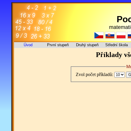
Poc
matemati
Úvod
První stupeň
Druhý stupeň
Střední škola
Příklady vš
Mn
Zvol počet příkladů: