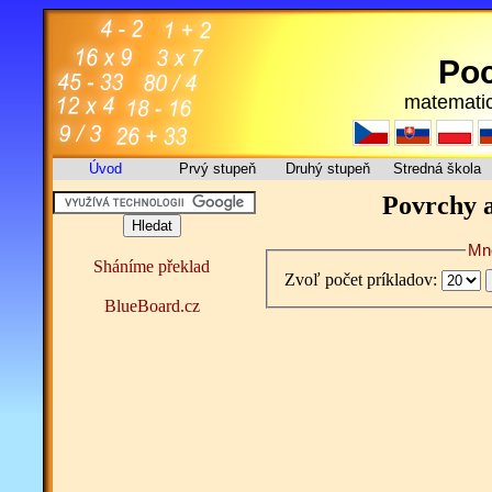
Poc
matematic
Úvod
Prvý stupeň
Druhý stupeň
Stredná škola
Povrchy a
Mno
Sháníme překlad
Zvoľ počet príkladov:
BlueBoard.cz