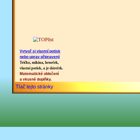
Vytvoř si vlastní potisk
nebo uprav připravený
Tričko, mikina, hrneček,
vlastní potisk, a je dáreček.
Matematické oblečení
a vkusné doplňky.
Tlač tejto stránky