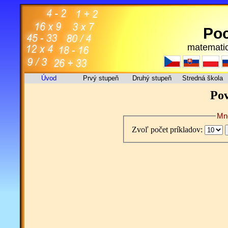
Poc
matematic
Úvod
Prvý stupeň
Druhý stupeň
Stredná škola
Po
Mno
Zvoľ počet príkladov: