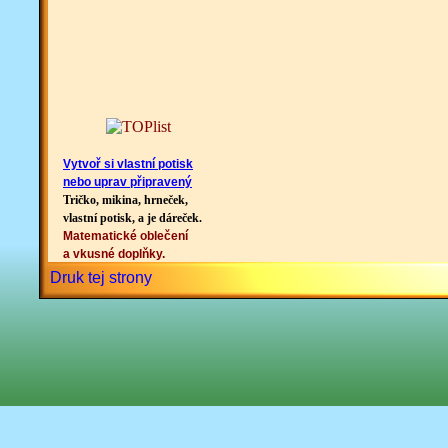
Vytvoř si vlastní potisk
nebo uprav připravený
Tričko, mikina, hrneček,
vlastní potisk, a je dáreček.
Matematické oblečení
a vkusné doplňky.
Druk tej strony