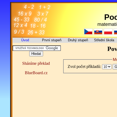
Poc
matemati
Úvod
První stupeň
Druhý stupeň
Střední škola
Pov
Mn
Sháníme překlad
Zvol počet příkladů:
BlueBoard.cz