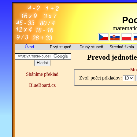
Poc
matematic
Úvod
Prvý stupeň
Druhý stupeň
Stredná škola
Prevod jednotie
Mno
Sháníme překlad
Zvoľ počet príkladov:
BlueBoard.cz